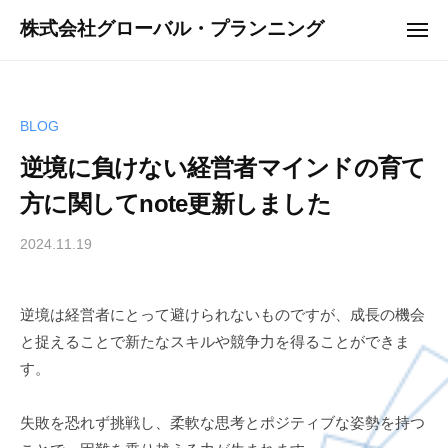
ュ
コ
ー
株式会社グローバル・プランニング
メ
ン
ニ
ュ
テ
ー
ン
ツ
BLOG
へ
逆境に負けない経営者マインドの育て
ス
方に関してnote更新しました
キ
ッ
2024.11.19
b
プ
y
G
逆境は経営者にとって避けられないものですが、成長の機会
P
と捉えることで新たなスキルや競争力を得ることができま
す。
失敗を恐れず挑戦し、柔軟な思考とポジティブな姿勢を持つ