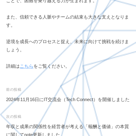
ことで、困難を乗り越える力が生まれます。
また、信頼できる人脈やチームの結束も大きな支えとなりま
す。
逆境を成長へのプロセスと捉え、未来に向けて挑戦を続けま
しょう。
詳細は
こちら
をご覧ください。
投
前の投稿
稿
2024年11月16日にIT交流会（Tech Connect）を開催しました
ナ
ビ
次の投稿
ゲ
年収と成果の関係性を経営者が考える「報酬と価値」の本質
ー
に関してnote更新しました