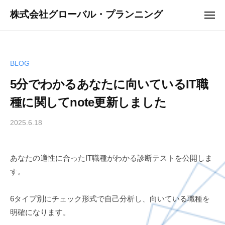
ュ
コ
ー
株式会社グローバル・プランニング
メ
ン
ニ
ュ
テ
ー
ン
ツ
BLOG
へ
5分でわかるあなたに向いているIT職
ス
種に関してnote更新しました
キ
ッ
2025.6.18
b
プ
y
G
あなたの適性に合ったIT職種がわかる診断テストを公開しま
P
す。
6タイプ別にチェック形式で自己分析し、向いている職種を
明確になります。