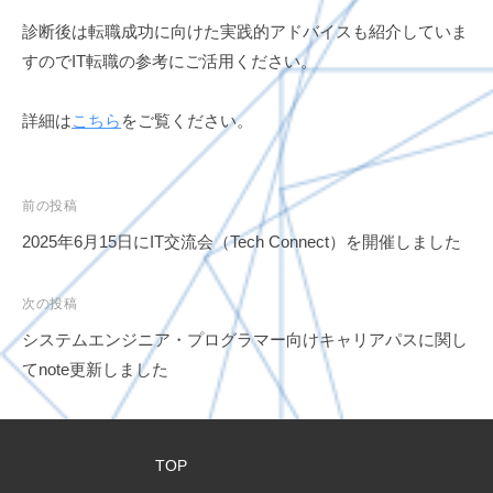
診断後は転職成功に向けた実践的アドバイスも紹介していま
すのでIT転職の参考にご活用ください。
詳細は
こちら
をご覧ください。
投
前の投稿
稿
2025年6月15日にIT交流会（Tech Connect）を開催しました
ナ
ビ
次の投稿
ゲ
システムエンジニア・プログラマー向けキャリアパスに関し
ー
てnote更新しました
シ
ョ
ン
TOP