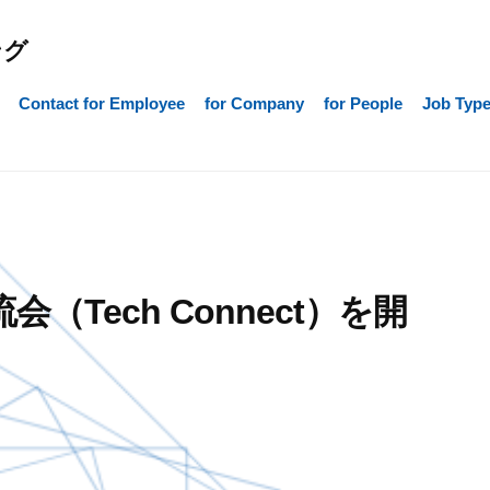
ング
Contact for Employee
for Company
for People
Job Typ
流会（Tech Connect）を開