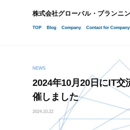
コ
ン
株式会社グローバル・プランニ
テ
TOP
Blog
Company
Contact for Company
ン
ツ
へ
ス
キ
NEWS
ッ
2024年10月20日にIT交
プ
催しました
2024.10.22
b
y
G