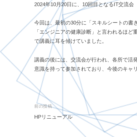
2024年10月20日に、10回目となるIT交流会「
P
今回は、最初の30分に「スキルシートの書
「エンジニアの健康診断」と言われるほど
で講義に耳を傾けていました。
講義の後には、交流会が行われ、各所で活
意識を持って参加されており、今後のキャ
投
前の投稿
稿
HPリニューアル
ナ